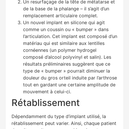
Un resurfaçage de la tête de métatarse et
de la base de la phalange – il s’agit d’un
remplacement articulaire complet.
Un nouvel implant en silicone qui agit
comme un coussin ou « bumper » dans
l’articulation. Cet implant est composé d’un
matériau qui est similaire aux lentilles
cornéennes (un polymer hydrogel
Education Al
AI Agent
composé d’alcool polyvinyl et salin). Les
résultats préliminaires suggèrent que ce
Hello! How can I assist you today?
type de « bumper » pourrait diminuer la
douleur du gros orteil induite par l’arthrose
tout en gardant une certaine amplitude de
mouvement à celui-ci.
Rétablissement
Dépendamment du type d’implant utilisé, la
rétablissement peut varier. Ainsi, chaque patient