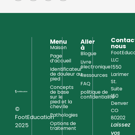
Contac
Menu
Aller
nous
à
Maison
FootEduca
Blogue
Page
LLC
d’accueil
Livre
électronique
1550
Identificateur
de douleur au
Larimer
Ressources
pied
St.
FAQ
Concepts
Suite
de base
politique de
150
sur le
confidentialité
pied et la
Denver
cheville
©
CO
Pathologies
FootEducation
80202
Options de
Laissez
2025
traitement
vos