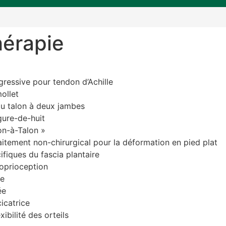
hérapie
gressive pour tendon d’Achille
ollet
u talon à deux jambes
gure-de-huit
on-à-Talon »
aitement non-chirurgical pour la déformation en pied plat
ifiques du fascia plantaire
oprioception
ée
ée
icatrice
xibilité des orteils