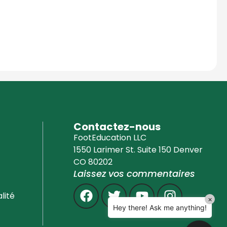
Education Al
AI Agent
Hello! How can I assist you today?
Contactez-nous
FootEducation LLC
1550 Larimer St. Suite 150 Denver
CO 80202
Laissez vos commentaires
lité
×
Hey there! Ask me anything!