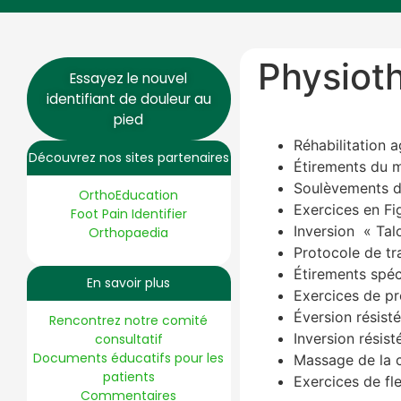
Physiot
Essayez le nouvel
identifiant de douleur au
pied
Réhabilitation a
Découvrez nos sites partenaires
Étirements du m
Soulèvements d
OrthoEducation
Exercices en Fi
Foot Pain Identifier
Inversion « Tal
Orthopaedia
Protocole de tr
Étirements spéc
En savoir plus
Exercices de pr
Éversion résist
Rencontrez notre comité
Inversion résist
consultatif
Documents éducatifs pour les
Massage de la c
patients
Exercices de fle
Commentaires