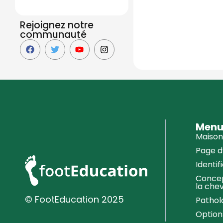
Rejoignez notre
communauté
Men
Maison
Page d
Identif
Concep
la chev
© FootEducation 2025
Pathol
Option