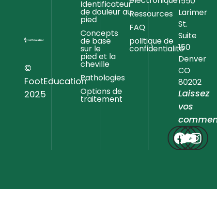
électronique
1550
Identificateur
de douleur au
Larimer
Ressources
pied
St.
FAQ
Concepts
Suite
de base
politique de
150
sur le
confidentialité
pied et la
Denver
cheville
©
CO
Pathologies
FootEducation
80202
Options de
Laissez
2025
traitement
vos
comment