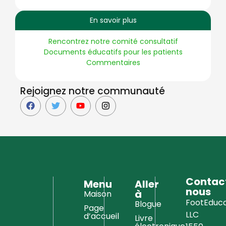
En savoir plus
Rencontrez notre comité consultatif
Documents éducatifs pour les patients
Commentaires
Rejoignez notre communauté
Contac
Menu
Aller
nous
à
Maison
FootEduca
Blogue
Page
LLC
d’accueil
Livre