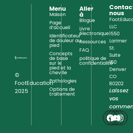
Contac
Menu
Aller
nous
à
Maison
FootEduca
Blogue
Page
LLC
d’accueil
Livre
électronique
1550
Identificateur
de douleur au
Larimer
Ressources
pied
St.
FAQ
Concepts
Suite
de base
politique de
150
sur le
confidentialité
pied et la
Denver
cheville
©
CO
Pathologies
FootEducation
80202
Options de
Laissez
2025
traitement
vos
comment