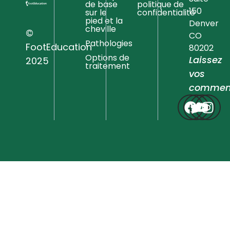
de base
politique de
150
sur le
confidentialité
pied et la
Denver
cheville
©
CO
Pathologies
FootEducation
80202
Options de
Laissez
2025
traitement
vos
comment