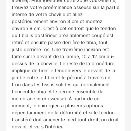
interne). Pour identifier cette zone vous-même,
trouvez votre proéminence osseuse sur la partie
interne de votre cheville et allez
postérieurement environ 3 cm et montez
environ 9 cm. C’est à cet endroit que le tendon
du tibialis postérieur préalablement coupé est
retiré et ensuite passé derrière le tibia, tout
juste derrière l’os. Une troisième incision est
faite sur le devant de la jambe, 10 à 12 cm au-
dessus de la cheville. Le reste de la procédure
implique de tirer le tendon vers le devant de la
jambe entre le tibia et le péroné à travers un
trou dans les tissus solides qui normalement
tiennent le tibia et le péroné ensemble (la
membrane interosseuse). À partir de ce
moment, le chirurgien a plusieurs options
Education Al
AI Agent
dépendamment de la déformité et si le tendon
transféré doit amener le pied tout droit, ou droit
devant et vers l’intérieur.
Hello! How can I assist you today?