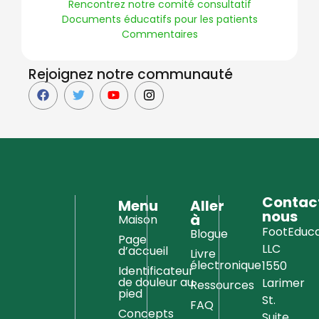
Rencontrez notre comité consultatif
Documents éducatifs pour les patients
Commentaires
Rejoignez notre communauté
Contac
Menu
Aller
nous
à
Maison
FootEduca
Blogue
Page
LLC
d’accueil
Livre
électronique
1550
Identificateur
de douleur au
Larimer
Ressources
pied
St.
FAQ
Concepts
Suite