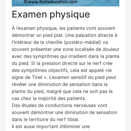
Examen physique
À l’examen physique, les patients vont souvent
démontrer un pied plat. Une palpation directe à
l’intérieur de la cheville (postéro-médial) va
souvent présenter une zone localisée de douleur
avec des symptômes qui irradient dans la plante
du pied. Si la pression directe sur le nerf crée
des symptômes objectifs, cela est appelé «le
signe de Tinel ». L’examen sensitif du pied peut
révéler une diminution de sensation dans la
plante du pied, malgré que cela ne soit pas le
cas chez la majorité des patients.
Des études de conductions nerveuses vont
Education Al
AI Agent
souvent démontrer une diminution de sensation
dans le territoire du nerf tibial.
Il est aussi important d’éliminer une
Hello! How can I assist you today?