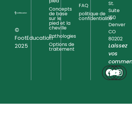
pied
St.
FAQ
Concepts
Suite
de base
politique de
150
sur le
confidentialité
pied et la
Denver
cheville
©
CO
Pathologies
FootEducation
80202
Options de
Laissez
2025
traitement
vos
comment