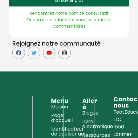
En savoir plus
Rencontrez notre comité consultatif
Documents éducatifs pour les patients
Commentaires
Rejoignez notre communauté
Contac
Menu
Aller
nous
à
Maison
FootEduca
Blogue
Page
LLC
d’accueil
Livre
électronique
1550
Identificateur
de douleur au
Larimer
Ressources