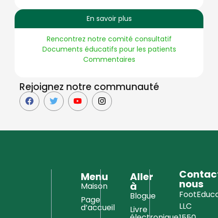
En savoir plus
Rencontrez notre comité consultatif
Documents éducatifs pour les patients
Commentaires
Rejoignez notre communauté
Contac
Menu
Aller
nous
à
Maison
FootEduca
Blogue
Page
LLC
d’accueil
Livre
électronique
1550