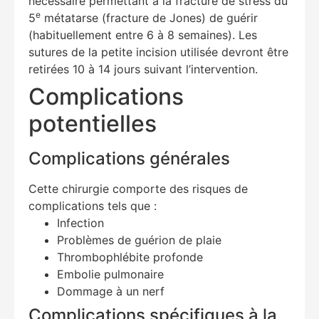
nécessaire permettant à la fracture de stress du
e
5
métatarse (fracture de Jones) de guérir
Hello! How can I assist you today?
(habituellement entre 6 à 8 semaines). Les
sutures de la petite incision utilisée devront être
retirées 10 à 14 jours suivant l’intervention.
Complications
potentielles
Complications générales
Cette chirurgie comporte des risques de
complications tels que :
Infection
Problèmes de guérion de plaie
Thrombophlébite profonde
Embolie pulmonaire
Dommage à un nerf
Complications spécifiques à la