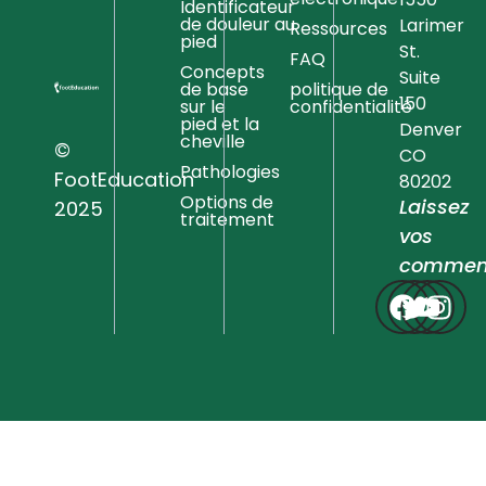
Identificateur
de douleur au
Larimer
Ressources
pied
St.
FAQ
Concepts
Suite
de base
politique de
150
sur le
confidentialité
pied et la
Denver
cheville
©
CO
Pathologies
FootEducation
80202
Options de
Laissez
2025
traitement
vos
comment