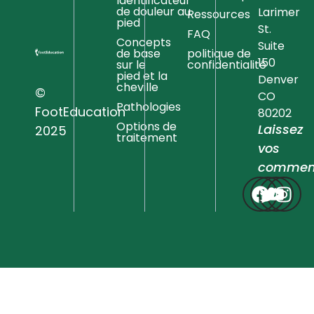
Identificateur
de douleur au
Larimer
Ressources
pied
St.
FAQ
Concepts
Suite
de base
politique de
150
sur le
confidentialité
pied et la
Denver
cheville
©
CO
Pathologies
FootEducation
80202
Options de
Laissez
2025
traitement
vos
comment