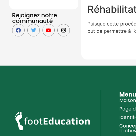
Réhabilita
Rejoignez notre
communauté
Puisque cette procéd
but de permettre à l’
Men
Maison
Page d
Identif
Concep
la chev