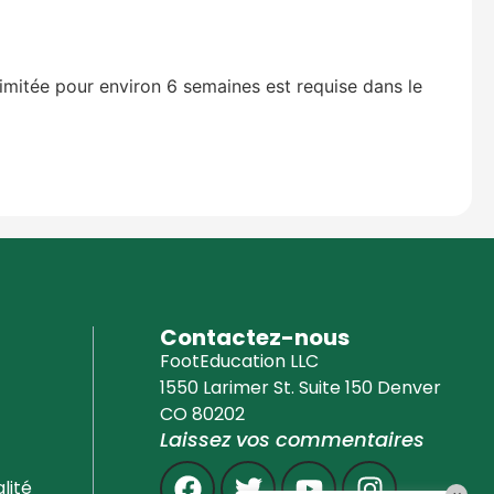
imitée pour environ 6 semaines est requise dans le
Education Al
AI Agent
Hello! How can I assist you today?
Contactez-nous
FootEducation LLC
1550 Larimer St. Suite 150 Denver
CO 80202
Laissez vos commentaires
lité