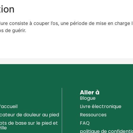
tion
ure consiste à couper l’os, une période de mise en charge l
os de guérir.
u
Aller à
Blogue
’accueil
Livre électronique
icateur de douleur au pied
Ressources
ts de base sur le pied et
FAQ
ille
politique de confidentia