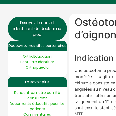
Ostéoto
Essayez le nouvel
identifiant de douleur au
d’oigno
pied
Découvrez nos sites partenaires
Indication
OrthoEducation
Foot Pain Identifier
Orthopaedia
Une ostéotomie proxi
modérée. Il s’agit d
En savoir plus
chirurgie consiste en
angulées au niveau d
Rencontrez notre comité
translater latéralemen
consultatif
er
l’alignement du 1
mét
Documents éducatifs pour les
sont ensuite stabilis
patients
MTP.
Commentaires