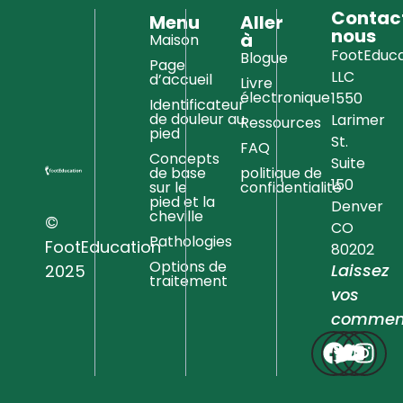
Contac
Menu
Aller
nous
à
Maison
FootEduca
Blogue
Page
LLC
d’accueil
Livre
électronique
1550
Identificateur
de douleur au
Larimer
Ressources
pied
St.
FAQ
Concepts
Suite
de base
politique de
150
sur le
confidentialité
pied et la
Denver
cheville
©
CO
Pathologies
FootEducation
80202
Options de
Laissez
2025
traitement
vos
comment