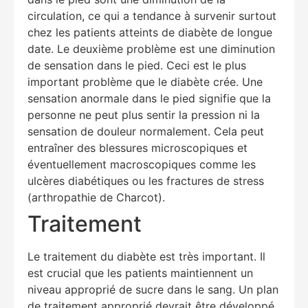
circulation, ce qui a tendance à survenir surtout
chez les patients atteints de diabète de longue
Education Al
AI Agent
date. Le deuxième problème est une diminution
de sensation dans le pied. Ceci est le plus
Hello! How can I assist you today?
important problème que le diabète crée. Une
sensation anormale dans le pied signifie que la
personne ne peut plus sentir la pression ni la
sensation de douleur normalement. Cela peut
entraîner des blessures microscopiques et
éventuellement macroscopiques comme les
ulcères diabétiques ou les fractures de stress
(arthropathie de Charcot).
Traitement
Le traitement du diabète est très important. Il
est crucial que les patients maintiennent un
niveau approprié de sucre dans le sang. Un plan
de traitement approprié devrait être développé