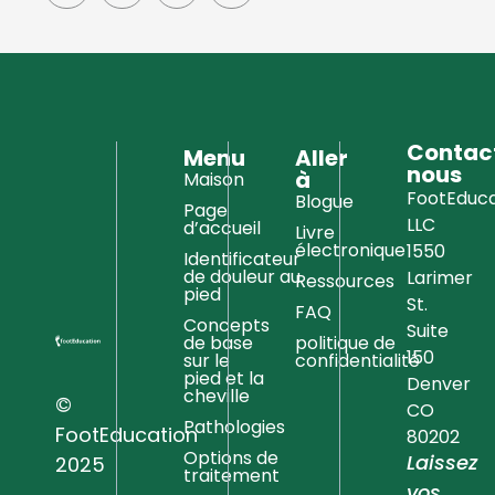
Contac
Menu
Aller
nous
à
Maison
FootEduca
Blogue
Page
LLC
d’accueil
Livre
électronique
1550
Identificateur
de douleur au
Larimer
Ressources
pied
St.
FAQ
Concepts
Suite
de base
politique de
150
sur le
confidentialité
pied et la
Denver
cheville
©
CO
Pathologies
FootEducation
80202
Options de
Laissez
2025
traitement
vos