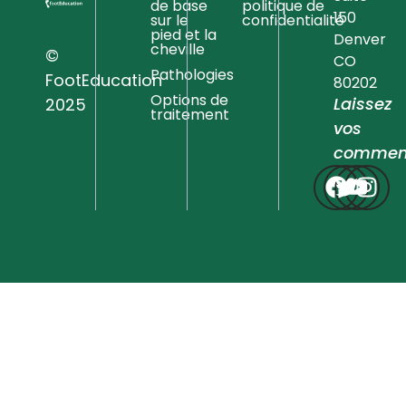
de base
politique de
150
sur le
confidentialité
pied et la
Denver
cheville
©
CO
Pathologies
FootEducation
80202
Options de
Laissez
2025
traitement
vos
comment