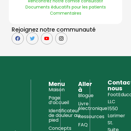
Rencontrez notre comité consultatif
Documents éducatifs pour les patients
Commentaires
Rejoignez notre communauté
Contac
Menu
Aller
nous
à
Maison
FootEduca
Blogue
Page
LLC
d’accueil
Livre
électronique
1550
Identificateur
de douleur au
Larimer
Ressources
pied
St.
FAQ
Concepts
Suite